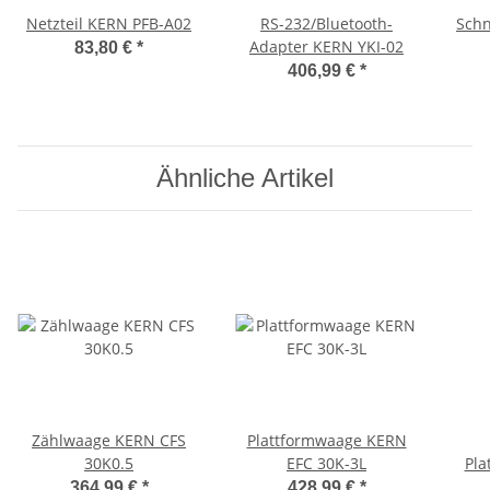
Netzteil KERN PFB-A02
RS-232/Bluetooth-
Schn
Adapter KERN YKI-02
83,80 €
*
406,99 €
*
Ähnliche Artikel
Zählwaage KERN CFS
Plattformwaage KERN
30K0.5
EFC 30K-3L
Pla
364,99 €
*
428,99 €
*