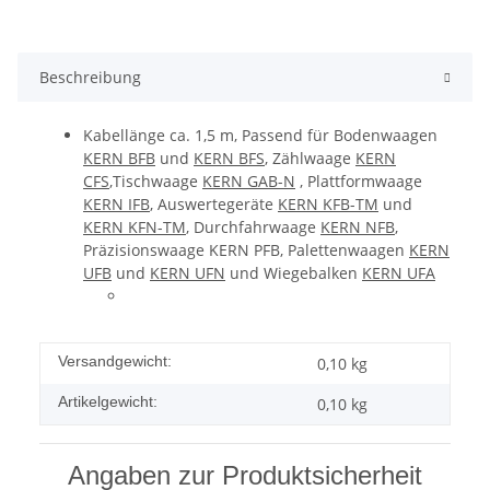
Beschreibung
Kabellänge ca. 1,5 m, Passend für Bodenwaagen
KERN BFB
und
KERN BFS
, Zählwaage
KERN
CFS
,Tischwaage
KERN GAB-N
, Plattformwaage
KERN IFB
, Auswertegeräte
KERN KFB-TM
und
KERN KFN-TM
, Durchfahrwaage
KERN NFB
,
Präzisionswaage KERN PFB, Palettenwaagen
KERN
UFB
und
KERN UFN
und Wiegebalken
KERN UFA
Versandgewicht:
0,10 kg
Artikelgewicht:
0,10
kg
Angaben zur Produktsicherheit