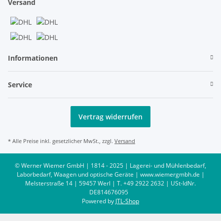
Versand
Informationen
Service
Vertrag widerrufen
* Alle Preise inkl. gesetzlicher MwSt., zzgl.
Versand
© Werner Wiemer GmbH | 1814 - 2025 | Lagerei- und Mühlenbedarf,
Laborbedarf, Waagen und optische Geräte | www.wiemergmbh.de |
Melsterstraße 14 | 59457 Werl | T. +49 2922 2632 | USt-IdNr.
DE814676095
Powered by
JTL-Shop