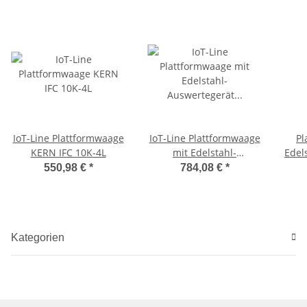
IoT-Line Plattformwaage
IoT-Line Plattformwaage
Pl
KERN IFC 10K-4L
mit Edelstahl-
Edel
Auswertegerät KERN IXC
550,98 €
*
784,08 €
*
10K-4L
Kategorien