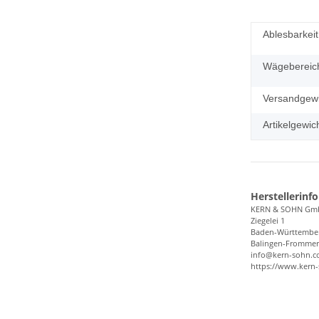
Ablesbarkeit
Wägebereic
Versandgewi
Artikelgewich
Herstellerinf
KERN & SOHN Gm
Ziegelei 1
Baden-Württembe
Balingen-Frommer
info@kern-sohn.
https://www.kern