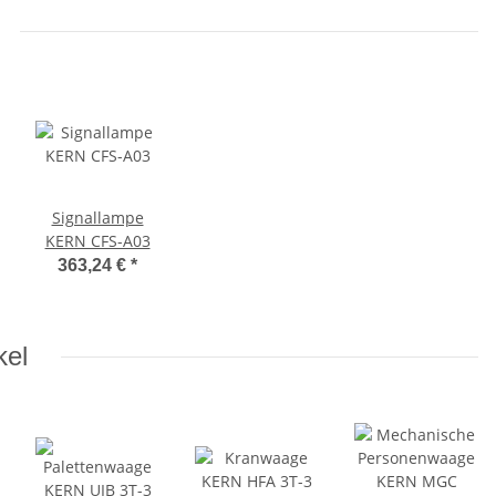
bel
Signallampe
KERN CFS-A03
363,24 €
*
kel