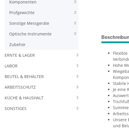
Komponenten
Prüfgewichte
Sonstige Messgeräte
Optische Instrumente
Beschreibu
Zubehör
Flexible
ERNTE & LAGER
Verbind
Hohe Mo
LABOR
Wiegebal
BEUTEL & BEHÄLTER
Kompone
Stabile 
ARBEITSSCHUTZ
Je eine
Auswert
KÜCHE & HAUSHALT
Tischfu
Summier
SONSTIGES
Arbeits
Unsere 
und Bel