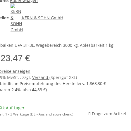
orie:
Bodenwaagen
ller:
KERN & SOHN GmbH
balken UFA 3T-3L, Wägebereich 3000 kg, Ablesbarkeit 1 kg
823,47 €
preise anzeigen
19% MwSt. , zzgl.
Versand
(Sperrgut XXL)
bindliche Preisempfehlung des Herstellers
:
1.868,30 €
sparen
2.4%
, also
44,83 €
)
Stk Auf Lager
Frage zum Artikel
eit:
1 - 3 Werktage
(DE - Ausland abweichend)