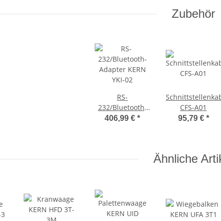
Zubehör
RS-
Schnittstellenka
232/Bluetooth-
CFS-A01
Adapter KERN
406,99 €
*
95,79 €
*
YKI-02
Ähnliche Arti