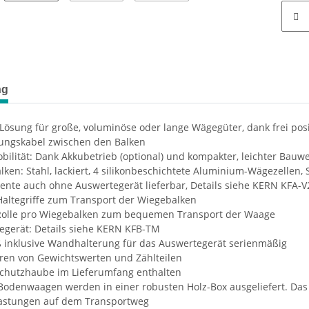
ng
 Lösung für große, voluminöse oder lange Wägegüter, dank frei pos
ungskabel zwischen den Balken
bilität: Dank Akkubetrieb (optional) und kompakter, leichter Bau
ken: Stahl, lackiert, 4 silikonbeschichtete Aluminium-Wägezellen,
nte auch ohne Auswertegerät lieferbar, Details siehe KERN KFA-V
Haltegriffe zum Transport der Wiegebalken
 Rolle pro Wiegebalken zum bequemen Transport der Waage
egerät: Details siehe KERN KFB-TM
ß inklusive Wandhalterung für das Auswertegerät serienmäßig
en von Gewichtswerten und Zählteilen
schutzhaube im Lieferumfang enthalten
Bodenwaagen werden in einer robusten Holz-Box ausgeliefert. Das
astungen auf dem Transportweg