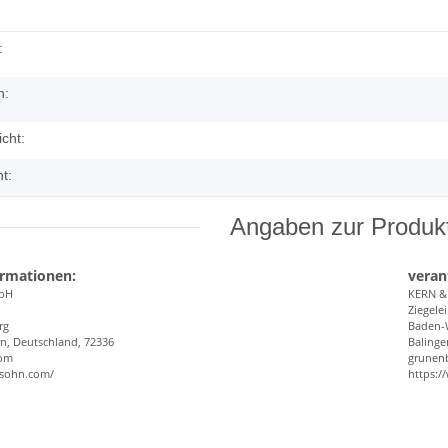
:
h:
cht:
t:
Angaben zur Produkt
ormationen:
veran
bH
KERN 
Ziegelei
rg
Baden-
n, Deutschland, 72336
Balinge
com
grunen
-sohn.com/
https: