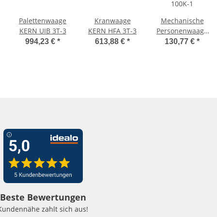
Palettenwaage
Kranwaage
Mechanische
KERN UIB 3T-3
KERN HFA 3T-3
Personenwaage
KERN MGC
994,23 €
*
613,88 €
*
130,77 €
*
100K-1
Beste Bewertungen
Kundennähe zahlt sich aus!