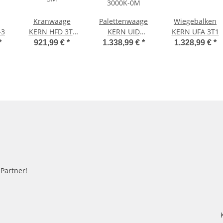
Kranwaage
Palettenwaage
Wiegebalken
-3
KERN HFD 3T-
KERN UID
KERN UFA 3T1
3M
3000K-0M
*
921,99 €
*
1.338,99 €
*
1.328,99 €
*
-Partner!