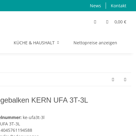
News
Kontakt
0,00 €
KÜCHE & HAUSHALT
Nettopreise anzeigen
S
gebalken KERN UFA 3T-3L
kelnummer:
ke-ufa3t-3l
UFA 3T-3L
4045761194588