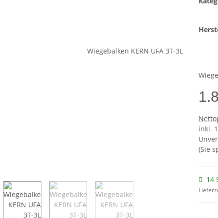
Kateg
Herste
Wiege
1.
Netto
inkl. 
Unver
(Sie 
14 
Lieferz