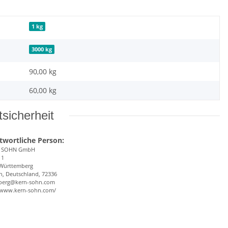
1 kg
3000 kg
90,00 kg
60,00
kg
sicherheit
twortliche Person:
& SOHN GmbH
 1
Württemberg
n, Deutschland, 72336
berg@kern-sohn.com
//www.kern-sohn.com/