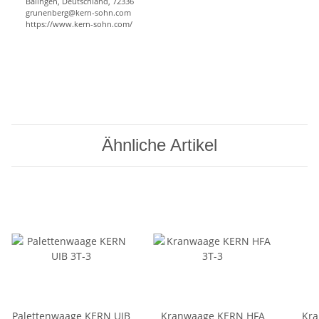
Balingen, Deutschland, 72336
grunenberg@kern-sohn.com
https://www.kern-sohn.com/
Ähnliche Artikel
Palettenwaage KERN UIB
Kranwaage KERN HFA
Kr