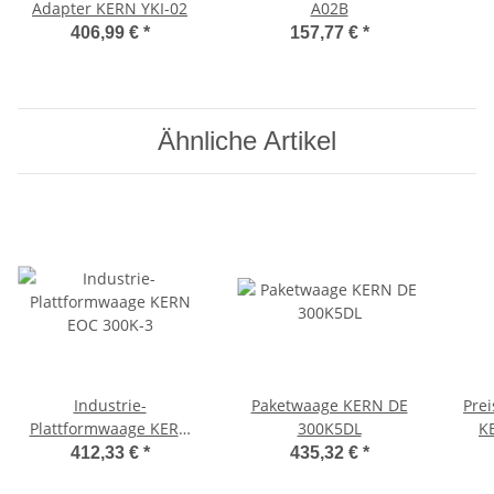
Adapter KERN YKI-02
A02B
406,99 €
*
157,77 €
*
Ähnliche Artikel
Industrie-
Paketwaage KERN DE
Pre
Plattformwaage KERN
300K5DL
K
EOC 300K-3
412,33 €
*
435,32 €
*