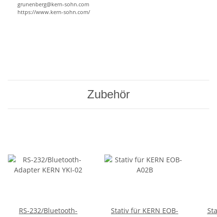
grunenberg@kern-sohn.com
https://www.kern-sohn.com/
Zubehör
RS-232/Bluetooth-
Stativ für KERN EOB-
St