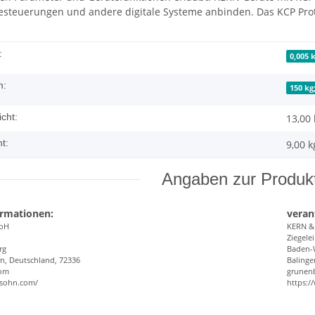
esteuerungen und andere digitale Systeme anbinden. Das KCP Proto
:
0,005 k
h:
150 kg
cht:
13,00 
t:
9,00
k
Angaben zur Produkt
ormationen:
veran
bH
KERN 
Ziegelei
rg
Baden-
n, Deutschland, 72336
Balinge
com
grunen
-sohn.com/
https: