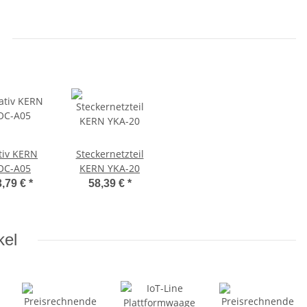
tiv KERN
Steckernetzteil
OC-A05
KERN YKA-20
3,79 €
*
58,39 €
*
kel