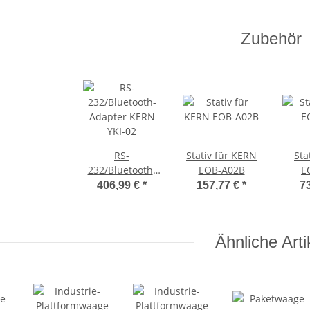
Zubehör
RS-
Stativ für KERN
Sta
232/Bluetooth-
EOB-A02B
E
Adapter KERN
406,99 €
*
157,77 €
*
7
YKI-02
Ähnliche Arti