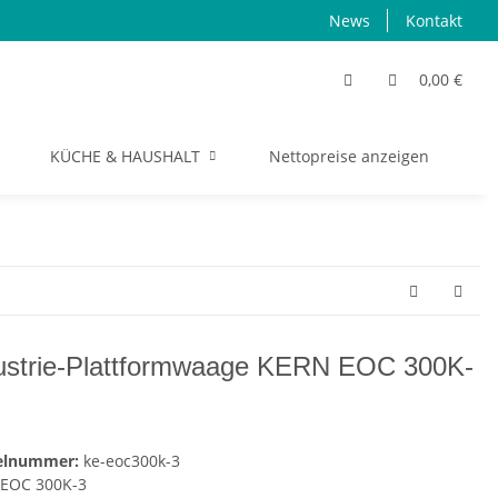
News
Kontakt
0,00 €
KÜCHE & HAUSHALT
Nettopreise anzeigen
S
ustrie-Plattformwaage KERN EOC 300K-
kelnummer:
ke-eoc300k-3
EOC 300K-3