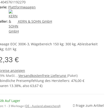
4045761192270
orie:
Plattformwaagen
ller:
KERN & SOHN GmbH
waage EOC 300K-3, Wägebereich 150 kg; 300 kg, Ablesbarkeit
kg; 0,01 kg
2,33 €
preise anzeigen
 19% MwSt. ,
Versandkostenfreie Lieferung
(Paket)
bindliche Preisempfehlung des Herstellers
:
476,00 €
sparen
13.38%
, also
63,67 €
)
Stk Auf Lager
Frage zum Artikel
eit:
1 - 3 Werktage
(DE - Ausland abweichend)