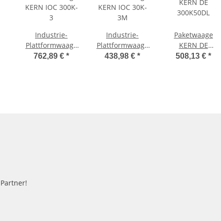
Industrie-
Industrie-
Paketwaage
Plattformwaage
Plattformwaage
KERN DE
KERN IOC 300K-
KERN IOC 30K-
300K50DL
762,89 €
*
438,98 €
*
508,13 €
*
3
3M
-Partner!