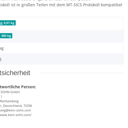
koll ist in großen Teilen mit dem MT-SICS Protokoll kompatibel
g; 0,01 kg
; 300 kg
kg
g
sicherheit
twortliche Person:
& SOHN GmbH
 1
Württemberg
n, Deutschland, 72336
berg@kern-sohn.com
//www.kern-sohn.com/