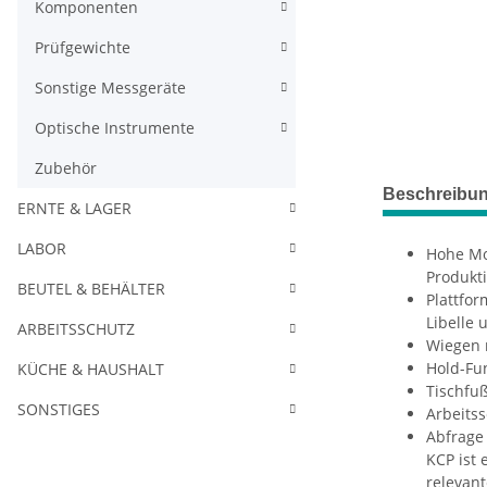
Komponenten
Prüfgewichte
Sonstige Messgeräte
Optische Instrumente
Zubehör
Beschreibu
ERNTE & LAGER
LABOR
Hohe Mob
Produkti
BEUTEL & BEHÄLTER
Plattfor
Libelle
ARBEITSSCHUTZ
Wiegen m
Hold-Fu
KÜCHE & HAUSHALT
Tischfu
SONSTIGES
Arbeits
Abfrage
KCP ist 
relevan