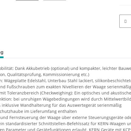
ng
ilität: Dank Akkubetrieb (optional) und kompakter, leichter Bauw
on, Qualitätsprüfung, Kommissionierung etc.)
m: Wägeplatte Edelstahl, Unterbau Stahl lackiert, silikonbeschich
 und Fußschrauben zum exakten Nivellieren der Waage serienmäßi
it Toleranzbereich (Checkweighing): Ein optisches und akustisches
nktion: bei unruhigen Wägebedingungen wird durch Mittelwertbild
ß inklusive Wandhalterung für das Auswertegerät serienmäßig
schutzhaube im Lieferumfang enthalten
 und Fernsteuerung der Waage über externe Steuerungsgeräte ode
ein standardisierter Schnittstellen-Befehlssatz für KERN-Waagen 
ten Parameter und Gerätefunktionen erlaubt. KERN Geräte mit KC