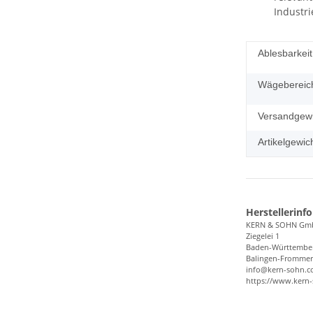
Industri
Ablesbarkeit
Wägebereic
Versandgewi
Artikelgewich
Herstellerinf
KERN & SOHN Gm
Ziegelei 1
Baden-Württembe
Balingen-Frommer
info@kern-sohn.
https://www.kern