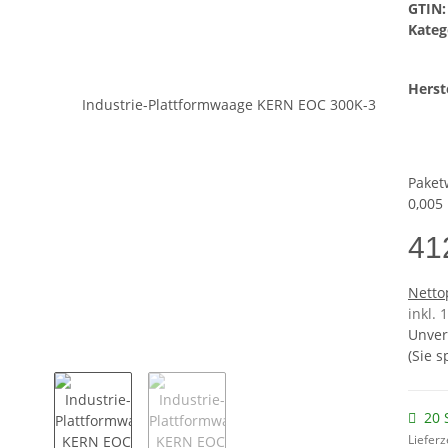
GTIN:
Kateg
Herste
Paket
0,005 
41
Netto
inkl.
Unver
(Sie 
20 
Lieferz