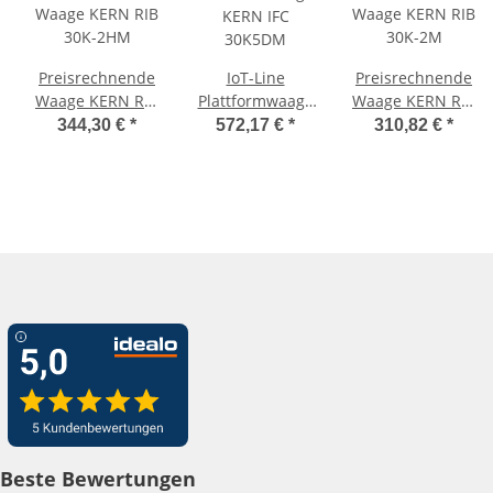
Preisrechnende
IoT-Line
Preisrechnende
Waage KERN RIB
Plattformwaage
Waage KERN RIB
30K-2HM
KERN IFC
30K-2M
344,30 €
*
572,17 €
*
310,82 €
*
30K5DM
Beste Bewertungen