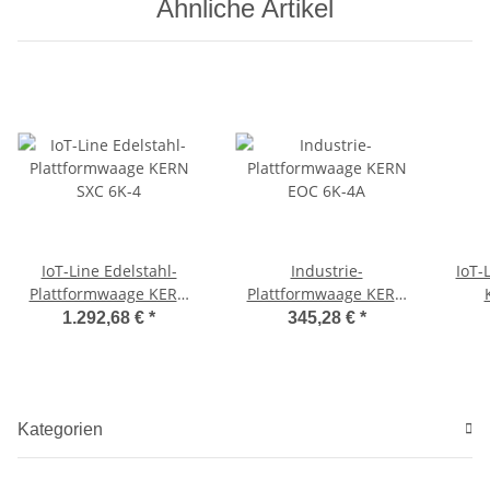
Ähnliche Artikel
IoT-Line Edelstahl-
Industrie-
IoT-
Plattformwaage KERN
Plattformwaage KERN
SXC 6K-4
EOC 6K-4A
1.292,68 €
*
345,28 €
*
Kategorien