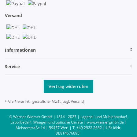
Versand
Informationen
Service
Vertrag widerrufen
* Alle Preise inkl. gesetzlicher MwSt., zzgl.
Versand
© Werner Wiemer GmbH | 1814 - 2025 | Lagerei- und Mühlenbedarf,
Laborbedarf, Waagen und optische Geräte | www.wiemergmbh.de |
Melsterstraße 14 | 59457 Werl | T. +49 2922 2632 | USt-IdNr.
DE814676095