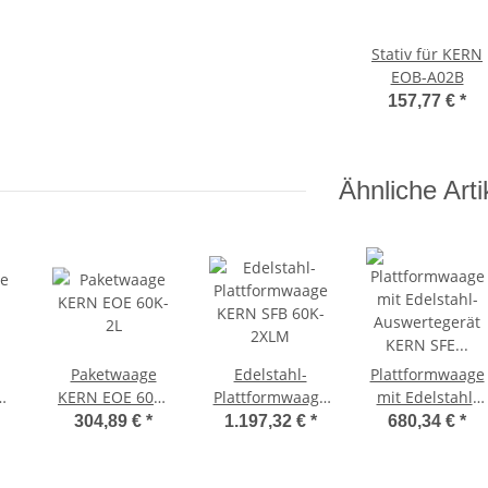
Stativ für KERN
EOB-A02B
157,77 €
*
Ähnliche Arti
Paketwaage
Edelstahl-
Plattformwaage
KERN EOE 60K-
Plattformwaage
mit Edelstahl-
2L
KERN SFB 60K-
Auswertegerät
304,89 €
*
1.197,32 €
*
680,34 €
*
2XLM
KERN SFE 60K-
2LNM