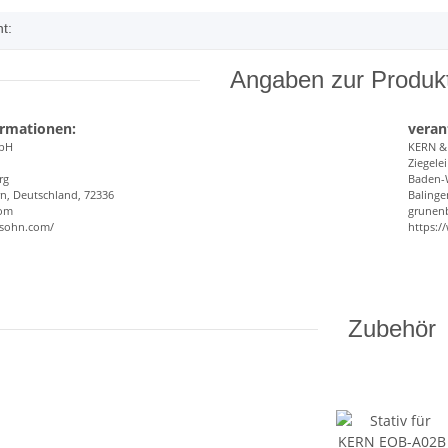
t:
Angaben zur Produkt
ormationen:
veran
bH
KERN 
Ziegelei
rg
Baden-
n, Deutschland, 72336
Balinge
com
grunen
-sohn.com/
https:
Zubehör