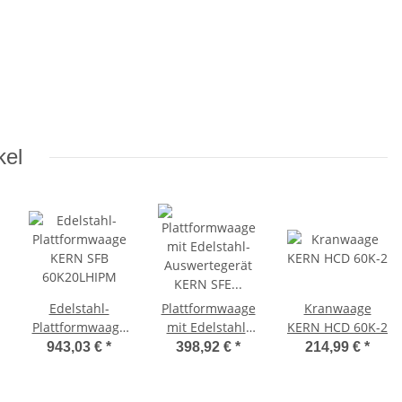
kel
Edelstahl-
Plattformwaage
Kranwaage
Plattformwaage
mit Edelstahl-
KERN HCD 60K-2
KERN SFB
Auswertegerät
943,03 €
*
398,92 €
*
214,99 €
*
60K20LHIPM
KERN SFE 60K-
2NM