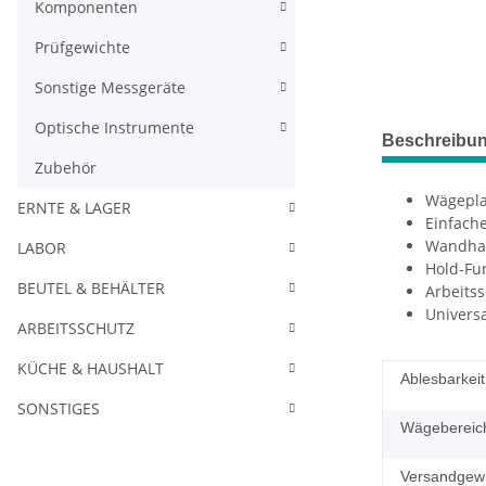
Komponenten
Prüfgewichte
Sonstige Messgeräte
Optische Instrumente
Beschreibu
Zubehör
Wägeplat
ERNTE & LAGER
Einfach
Wandhal
LABOR
Hold-Fu
BEUTEL & BEHÄLTER
Arbeits
Univers
ARBEITSSCHUTZ
KÜCHE & HAUSHALT
Ablesbarkeit
SONSTIGES
Wägebereic
Versandgewi