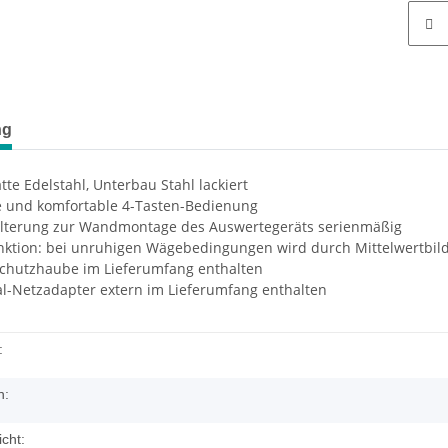
ng
te Edelstahl, Unterbau Stahl lackiert
e und komfortable 4-Tasten-Bedienung
terung zur Wandmontage des Auswertegeräts serienmäßig
nktion: bei unruhigen Wägebedingungen wird durch Mittelwertbild
schutzhaube im Lieferumfang enthalten
al-Netzadapter extern im Lieferumfang enthalten
:
h:
cht: