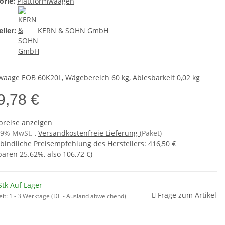
orie:
Plattformwaagen
ller:
KERN & SOHN GmbH
waage EOB 60K20L, Wägebereich 60 kg, Ablesbarkeit 0,02 kg
9,78 €
preise anzeigen
 19% MwSt. ,
Versandkostenfreie Lieferung
(Paket)
bindliche Preisempfehlung des Herstellers
:
416,50 €
sparen
25.62%
, also
106,72 €
)
Stk Auf Lager
Frage zum Artikel
eit:
1 - 3 Werktage
(DE - Ausland abweichend)