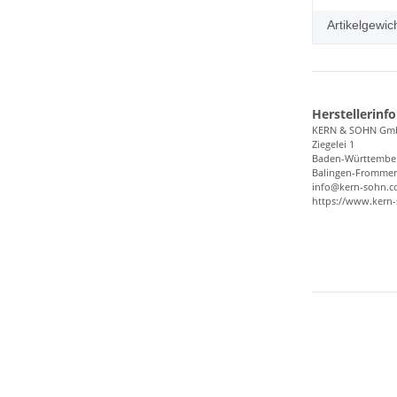
Artikelgewich
Herstellerinf
KERN & SOHN Gm
Ziegelei 1
Baden-Württembe
Balingen-Frommer
info@kern-sohn.
https://www.kern