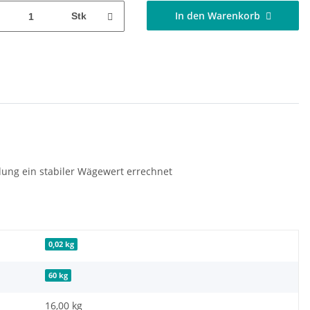
In den Warenkorb
Stk
ung ein stabiler Wägewert errechnet
0,02 kg
60 kg
16,00 kg