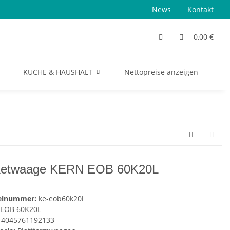
News
Kontakt
0,00 €
KÜCHE & HAUSHALT
Nettopreise anzeigen
S
ketwaage KERN EOB 60K20L
kelnummer:
ke-eob60k20l
EOB 60K20L
4045761192133