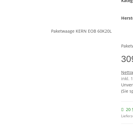
Kateg
Herste
Paket
30
Netto
inkl.
Unver
(Sie 
20 
Lieferz