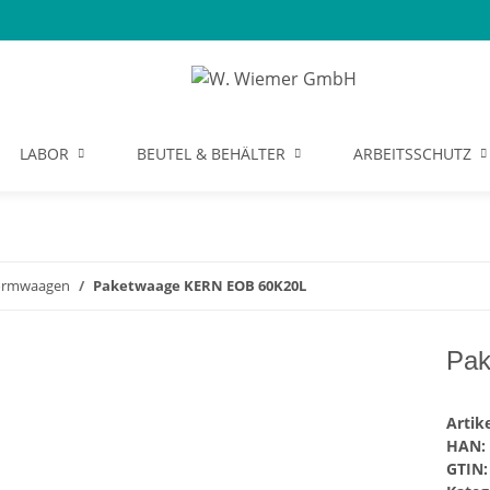
LABOR
BEUTEL & BEHÄLTER
ARBEITSSCHUTZ
formwaagen
Paketwaage KERN EOB 60K20L
Pa
Arti
HAN:
GTIN: