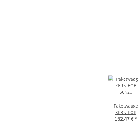
Paketwaage
KERN EOB
60K20
152,47 €
*