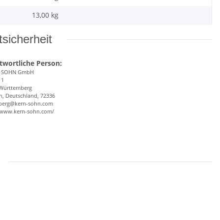
13,00
kg
sicherheit
twortliche Person:
& SOHN GmbH
 1
Württemberg
n, Deutschland, 72336
berg@kern-sohn.com
//www.kern-sohn.com/