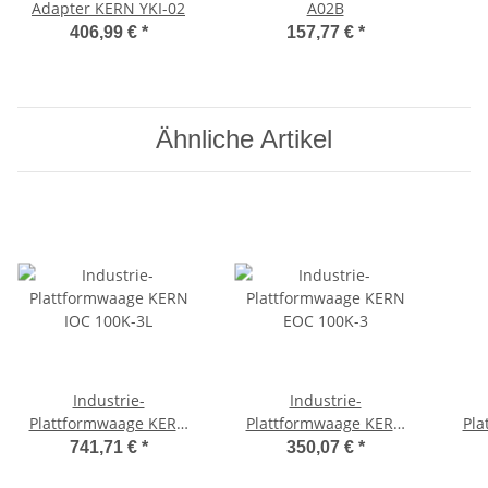
Adapter KERN YKI-02
A02B
406,99 €
*
157,77 €
*
Ähnliche Artikel
Industrie-
Industrie-
Plattformwaage KERN
Plattformwaage KERN
Pla
IOC 100K-3L
EOC 100K-3
741,71 €
*
350,07 €
*