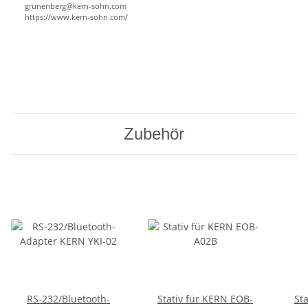
grunenberg@kern-sohn.com
https://www.kern-sohn.com/
Zubehör
RS-232/Bluetooth-
Stativ für KERN EOB-
St