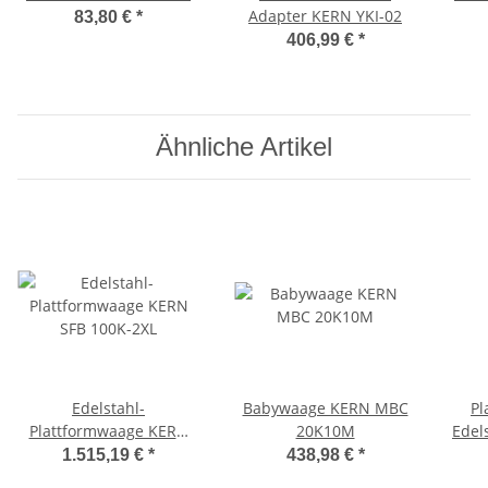
Adapter KERN YKI-02
83,80 €
*
406,99 €
*
Ähnliche Artikel
Edelstahl-
Babywaage KERN MBC
Pl
Plattformwaage KERN
20K10M
Edel
SFB 100K-2XL
K
1.515,19 €
*
438,98 €
*