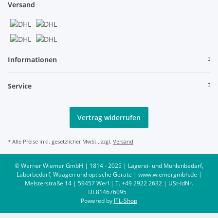
Versand
Informationen
Service
Vertrag widerrufen
* Alle Preise inkl. gesetzlicher MwSt., zzgl.
Versand
© Werner Wiemer GmbH | 1814 - 2025 | Lagerei- und Mühlenbedarf,
Laborbedarf, Waagen und optische Geräte | www.wiemergmbh.de |
Melsterstraße 14 | 59457 Werl | T. +49 2922 2632 | USt-IdNr.
DE814676095
Powered by
JTL-Shop