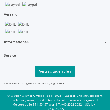
Versand
Informationen
Service
Vertrag widerrufen
* Alle Preise inkl. gesetzlicher MwSt., zzgl.
Versand
© Werner Wiemer GmbH | 1814 - 2025 | Lagerei- und Mühlenbedarf,
Laborbedarf, Waagen und optische Geräte | www.wiemergmbh.de |
Melsterstraße 14 | 59457 Werl | T. +49 2922 2632 | USt-IdNr.
DE814676095