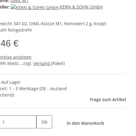
orie:
OIML M1
ller:
KERN & SOHN GmbH
ewicht 347-02, OIML-Klasse M1, Nennwert 2 g, Knopf,
tahl feingedreht
,46 €
preise anzeigen
19% MwSt. , zzgl.
Versand
(Paket)
k Auf Lager
zeit:
1 - 3 Werktage
(DE - Ausland
chend)
Frage zum Artikel
Stk
In den Warenkorb