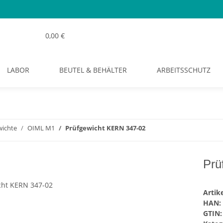
0,00 €
LABOR
BEUTEL & BEHÄLTER
ARBEITSSCHUTZ
wichte
OIML M1
Prüfgewicht KERN 347-02
Prü
Arti
HAN:
GTIN: