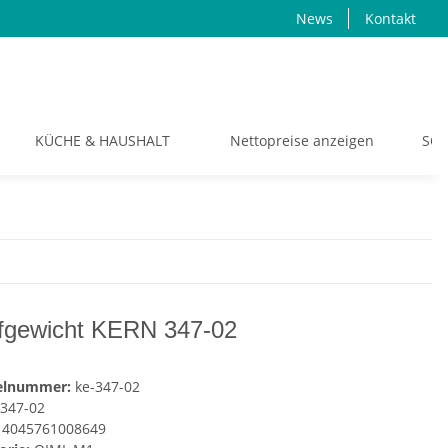
News
Kontakt
KÜCHE & HAUSHALT
Nettopreise anzeigen
SON
fgewicht KERN 347-02
kelnummer:
ke-347-02
347-02
4045761008649