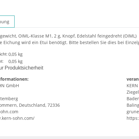
bung
lgewicht, OIML-Klasse M1, 2 g, Knopf, Edelstahl feingedreht (OIML)
e Eichung wird ein Etui benötigt. Bitte bestellen Sie dies bei Einze
0,05 kg
cht:
0,05
kg
t:
r Produktsicherheit
nformationen:
veran
HN GmbH
KERN
Ziegel
ttemberg
Bade
rommern, Deutschland, 72336
Balin
sohn.com
grun
w.kern-sohn.com/
https