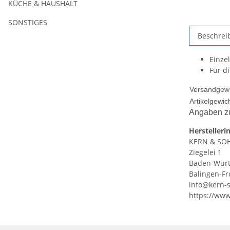
KÜCHE & HAUSHALT
SONSTIGES
Beschrei
Einze
Für di
Versandgewi
Artikelgewich
Angaben zu
Herstelleri
KERN & SO
Ziegelei 1
Baden-Wür
Balingen-F
info@kern-
https://ww