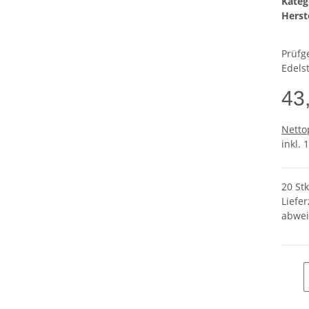
Kateg
Herste
Prüfg
Edels
43
Netto
inkl. 
20 St
Liefer
abwei