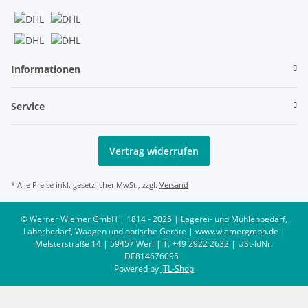
Informationen
Service
Vertrag widerrufen
* Alle Preise inkl. gesetzlicher MwSt., zzgl.
Versand
© Werner Wiemer GmbH | 1814 - 2025 | Lagerei- und Mühlenbedarf,
Laborbedarf, Waagen und optische Geräte | www.wiemergmbh.de |
Melsterstraße 14 | 59457 Werl | T. +49 2922 2632 | USt-IdNr.
DE814676095
Powered by
JTL-Shop