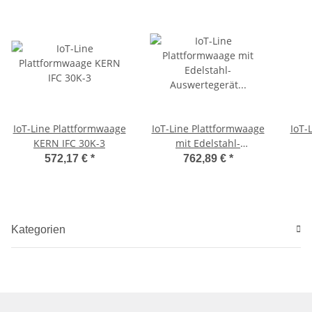
IoT-Line Plattformwaage
IoT-Line Plattformwaage
IoT-
KERN IFC 30K-3
mit Edelstahl-
Auswertegerät KERN IXC
Ausw
572,17 €
*
762,89 €
*
30K-3
Kategorien