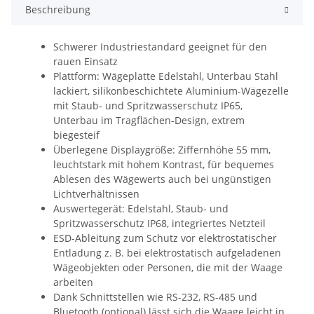
Beschreibung
Schwerer Industriestandard geeignet für den
rauen Einsatz
Plattform: Wägeplatte Edelstahl, Unterbau Stahl
lackiert, silikonbeschichtete Aluminium-Wägezelle
mit Staub- und Spritzwasserschutz IP65,
Unterbau im Tragflächen-Design, extrem
biegesteif
Überlegene Displaygröße: Ziffernhöhe 55 mm,
leuchtstark mit hohem Kontrast, für bequemes
Ablesen des Wägewerts auch bei ungünstigen
Lichtverhältnissen
Auswertegerät: Edelstahl, Staub- und
Spritzwasserschutz IP68, integriertes Netzteil
ESD-Ableitung zum Schutz vor elektrostatischer
Entladung z. B. bei elektrostatisch aufgeladenen
Wägeobjekten oder Personen, die mit der Waage
arbeiten
Dank Schnittstellen wie RS-232, RS-485 und
Bluetooth (optional) lässt sich die Waage leicht in