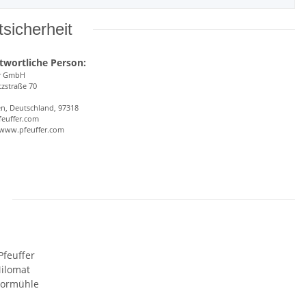
sicherheit
twortliche Person:
er GmbH
tzstraße 70
en, Deutschland, 97318
euffer.com
/www.pfeuffer.com