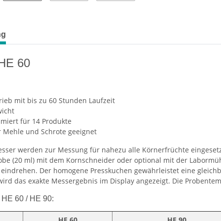
ng
 HE 60
ieb mit bis zu 60 Stunden Laufzeit
wicht
miert für 14 Produkte
r Mehle und Schrote geeignet
sser werden zur Messung für nahezu alle Körnerfrüchte eingesetz
obe (20
ml) mit dem Kornschneider oder optional mit der Labormüh
eindrehen. Der homogene Presskuchen gewährleistet eine gleich
ird das exakte Messergebnis im Display angezeigt. Die Probentem
 HE 60 / HE 90:
HE 60
HE 90