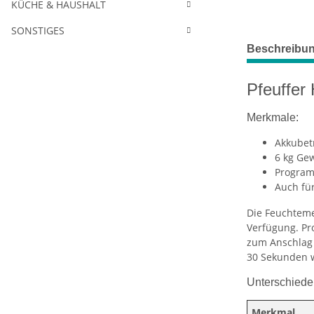
KÜCHE & HAUSHALT
SONSTIGES
Beschreibu
Pfeuffer
Merkmale:
Akkubetr
6 kg Ge
Program
Auch fü
Die Feuchteme
Verfügung. Pr
zum Anschlag 
30
Sekunden w
Unterschiede
Merkmal