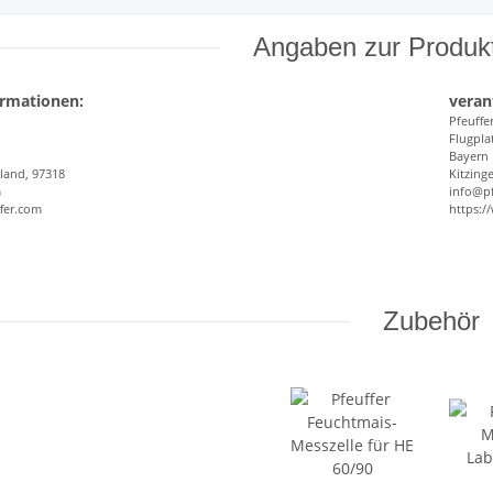
Angaben zur Produkt
ormationen:
veran
Pfeuff
Flugpla
Bayern
hland, 97318
Kitzing
m
info@pf
fer.com
https:/
Zubehör