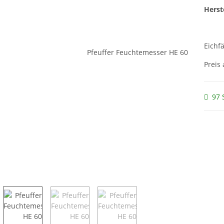
Herste
Eichf
Preis
97 