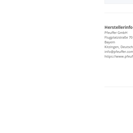
Herstellerinf
Pfeuffer GmbH
Flugplatzstraße 70
Bayern
Kitzingen, Deutsc
info@pfeuffer.co
https://www.pfeuf