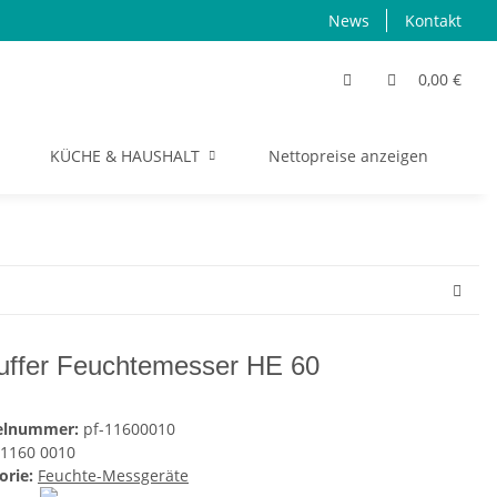
News
Kontakt
0,00 €
KÜCHE & HAUSHALT
Nettopreise anzeigen
S
uffer Feuchtemesser HE 60
kelnummer:
pf-11600010
1160 0010
orie:
Feuchte-Messgeräte