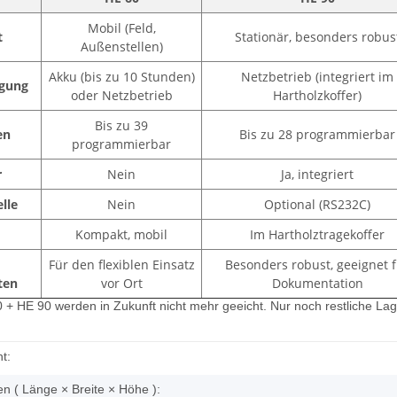
Mobil (Feld,
t
Stationär, besonders robus
Außenstellen)
Akku (bis zu 10 Stunden)
Netzbetrieb (integriert im
gung
oder Netzbetrieb
Hartholzkoffer)
Bis zu 39
en
Bis zu 28 programmierbar
programmierbar
r
Nein
Ja, integriert
lle
Nein
Optional (RS232C)
Kompakt, mobil
Im Hartholztragekoffer
Für den flexiblen Einsatz
Besonders robust, geeignet 
ten
vor Ort
Dokumentation
 + HE 90 werden in Zukunft nicht mehr geeicht. Nur noch restliche Lage
t:
 ( Länge × Breite × Höhe ):