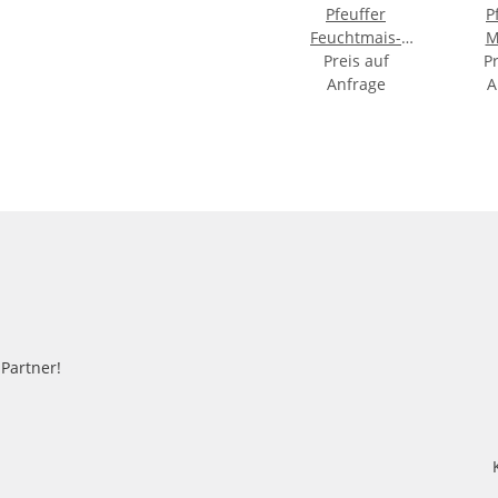
Pfeuffer
P
Feuchtmais-
M
Messzelle für HE
Preis auf
Lab
Pr
Anfrage
60/90
A
-Partner!