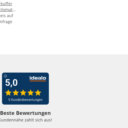
feuffer
ilomat
ormühle
eis auf
nfrage
Beste Bewertungen
Kundennähe zahlt sich aus!