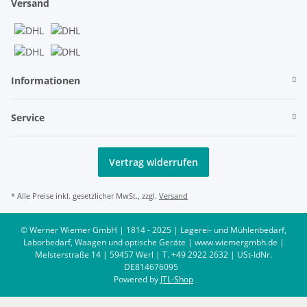
Versand
Informationen
Service
Vertrag widerrufen
* Alle Preise inkl. gesetzlicher MwSt., zzgl.
Versand
© Werner Wiemer GmbH | 1814 - 2025 | Lagerei- und Mühlenbedarf,
Laborbedarf, Waagen und optische Geräte | www.wiemergmbh.de |
Melsterstraße 14 | 59457 Werl | T. +49 2922 2632 | USt-IdNr.
DE814676095
Powered by
JTL-Shop