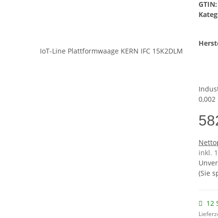
GTIN:
Kateg
Herste
Indus
0,002 
58
Netto
inkl.
Unver
(Sie 
12 
Lieferz