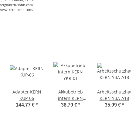
berg@kern-sohn.com
//www.kern-sohn.com/
Adapter KERN
Akkubetrieb
Arbeitsschutzhaub
KUP-06
intern KERN
KERN YBA-A18
YKR-01
144,77 €
*
38,79 €
*
35,99 €
*