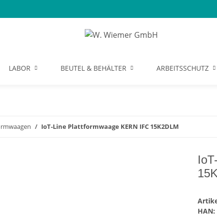
LABOR
BEUTEL & BEHÄLTER
ARBEITSSCHUTZ
formwaagen
IoT-Line Plattformwaage KERN IFC 15K2DLM
IoT
15
Arti
HAN: