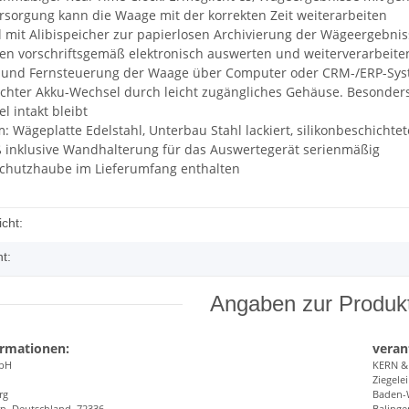
rsorgung kann die Waage mit der korrekten Zeit weiterarbeiten
 mit Alibispeicher zur papierlosen Archivierung der Wägeergebniss
n vorschriftsgemäß elektronisch auswerten und weiterverarbeite
 und Fernsteuerung der Waage über Computer oder CRM-/ERP-Sys
chter Akku-Wechsel durch leicht zugängliches Gehäuse. Besonders 
el intakt bleibt
m: Wägeplatte Edelstahl, Unterbau Stahl lackiert, silikonbeschich
ß inklusive Wandhalterung für das Auswertegerät serienmäßig
schutzhaube im Lieferumfang enthalten
cht:
t:
Angaben zur Produkt
ormationen:
veran
bH
KERN 
Ziegelei
rg
Baden-
n, Deutschland, 72336
Balinge