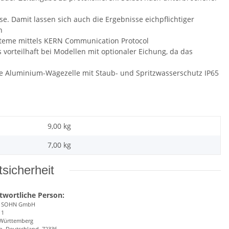
e. Damit lassen sich auch die Ergebnisse eichpflichtiger
n
teme mittels KERN Communication Protocol
vorteilhaft bei Modellen mit optionaler Eichung, da das
tete Aluminium-Wägezelle mit Staub- und Spritzwasserschutz IP65
9,00 kg
7,00
kg
sicherheit
twortliche Person:
& SOHN GmbH
 1
Württemberg
n, Deutschland, 72336