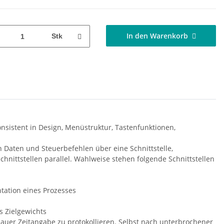
In den Warenkorb
Stk
nsistent in Design, Menüstruktur, Tastenfunktionen,
n Daten und Steuerbefehlen über eine Schnittstelle,
hnittstellen parallel. Wahlweise stehen folgende Schnittstellen
ntation eines Prozesses
s Zielgewichts
auer Zeitangabe zu protokollieren. Selbst nach unterbrochener