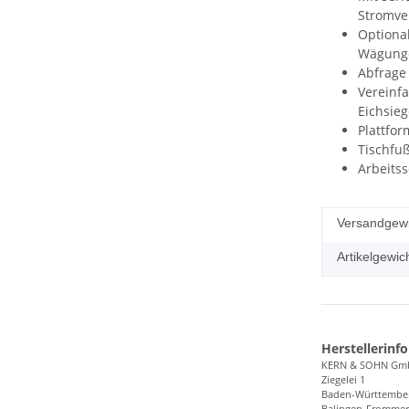
Stromve
Optional
Wägunge
Abfrage
Vereinfa
Eichsieg
Plattfor
Tischfu
Arbeits
Versandgewi
Artikelgewich
Herstellerinf
KERN & SOHN Gm
Ziegelei 1
Baden-Württembe
Balingen-Frommer