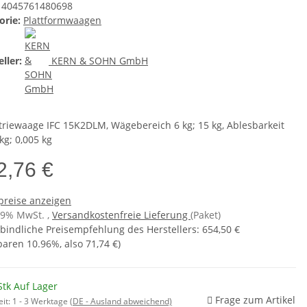
4045761480698
orie:
Plattformwaagen
ller:
KERN & SOHN GmbH
triewaage IFC 15K2DLM, Wägebereich 6 kg; 15 kg, Ablesbarkeit
kg; 0,005 kg
2,76 €
preise anzeigen
 19% MwSt. ,
Versandkostenfreie Lieferung
(Paket)
bindliche Preisempfehlung des Herstellers
:
654,50 €
sparen
10.96%
, also
71,74 €
)
Stk Auf Lager
Frage zum Artikel
eit:
1 - 3 Werktage
(DE - Ausland abweichend)