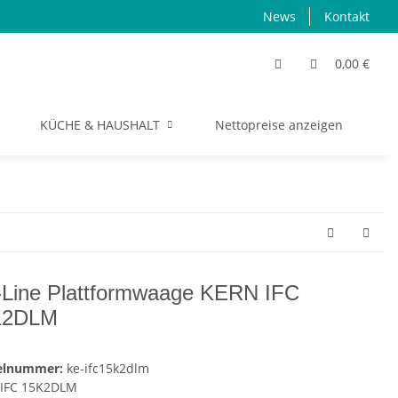
News
Kontakt
0,00 €
KÜCHE & HAUSHALT
Nettopreise anzeigen
S
-Line Plattformwaage KERN IFC
K2DLM
kelnummer:
ke-ifc15k2dlm
IFC 15K2DLM