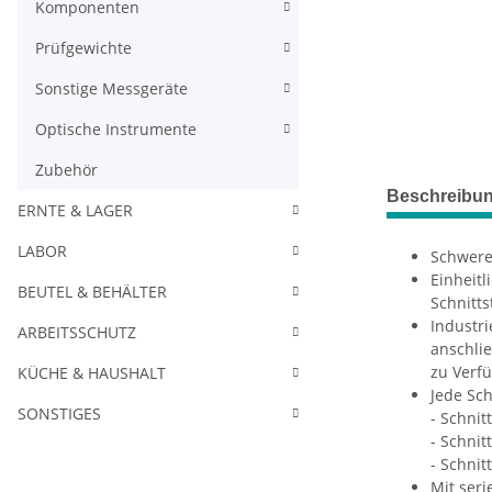
Komponenten
Prüfgewichte
Sonstige Messgeräte
Optische Instrumente
Zubehör
Beschreibu
ERNTE & LAGER
LABOR
Schwere
Einheitl
BEUTEL & BEHÄLTER
Schnitts
Industri
ARBEITSSCHUTZ
anschlie
zu Verfü
KÜCHE & HAUSHALT
Jede Sch
SONSTIGES
- Schnit
- Schnit
- Schnit
Mit seri