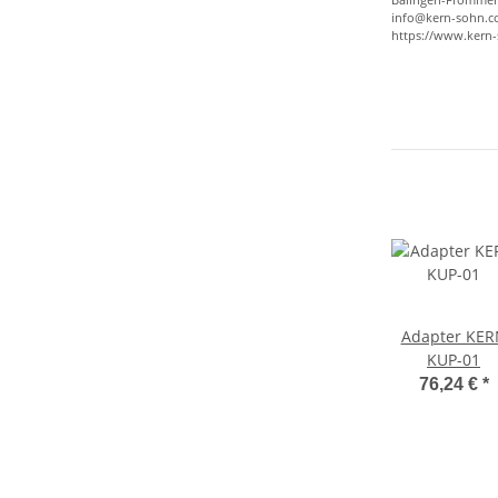
info@kern-sohn.
https://www.kern
Adapter KER
KUP-01
76,24 €
*