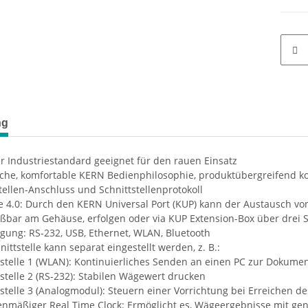
ng
r Industriestandard geeignet für den rauen Einsatz
iche, komfortable KERN Bedienphilosophie, produktübergreifend ko
tellen-Anschluss und Schnittstellenprotokoll
e 4.0: Durch den KERN Universal Port (KUP) kann der Austausch vo
ßbar am Gehäuse, erfolgen oder via KUP Extension-Box über drei Sc
gung: RS-232, USB, Ethernet, WLAN, Bluetooth
nittstelle kann separat eingestellt werden, z. B.:
tstelle 1 (WLAN): Kontinuierliches Senden an einen PC zur Dokume
tstelle 2 (RS-232): Stabilen Wägewert drucken
tstelle 3 (Analogmodul): Steuern einer Vorrichtung bei Erreichen de
enmäßiger Real Time Clock: Ermöglicht es, Wägeergebnisse mit gen