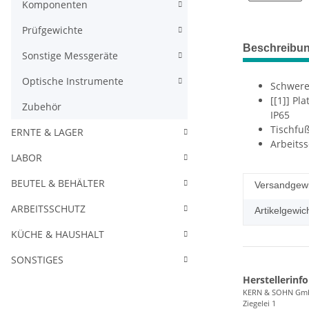
Komponenten
Prüfgewichte
Beschreibu
Sonstige Messgeräte
Optische Instrumente
Schwere
[[1]] Pl
Zubehör
IP65
Tischfu
ERNTE & LAGER
Arbeits
LABOR
BEUTEL & BEHÄLTER
Versandgewi
ARBEITSSCHUTZ
Artikelgewich
KÜCHE & HAUSHALT
SONSTIGES
Herstellerinf
KERN & SOHN Gm
Ziegelei 1