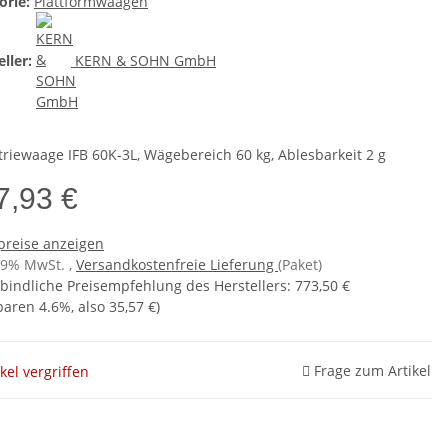
orie:
Plattformwaagen
ller:
KERN & SOHN GmbH
triewaage IFB 60K-3L, Wägebereich 60 kg, Ablesbarkeit 2 g
7,93 €
preise anzeigen
 19% MwSt. ,
Versandkostenfreie Lieferung
(Paket)
bindliche Preisempfehlung des Herstellers
:
773,50 €
sparen
4.6%
, also
35,57 €
)
Frage zum Artikel
ikel vergriffen