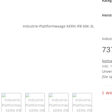
Kateg
Herste
Indus
73
Netto
inkl.
Unver
(Sie 
Art