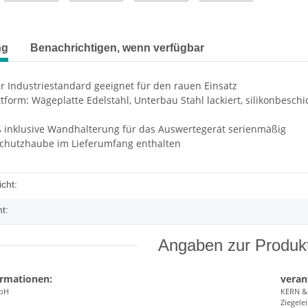
ng
Benachrichtigen, wenn verfügbar
r Industriestandard geeignet für den rauen Einsatz
attform: Wägeplatte Edelstahl, Unterbau Stahl lackiert, silikonbes
ß inklusive Wandhalterung für das Auswertegerät serienmäßig
schutzhaube im Lieferumfang enthalten
cht:
t:
Angaben zur Produkt
ormationen:
veran
bH
KERN 
Ziegelei