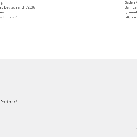
rg
Baden-
n, Deutschland, 72336
Balinge
com
grunen
-sohn.com/
https:
-Partner!