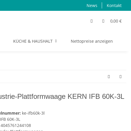
News
Kontakt
0,00 €
KÜCHE & HAUSHALT
Nettopreise anzeigen
S
ustrie-Plattformwaage KERN IFB 60K-3L
kelnummer:
ke-ifb60k-3l
IFB 60K-3L
4045761244108