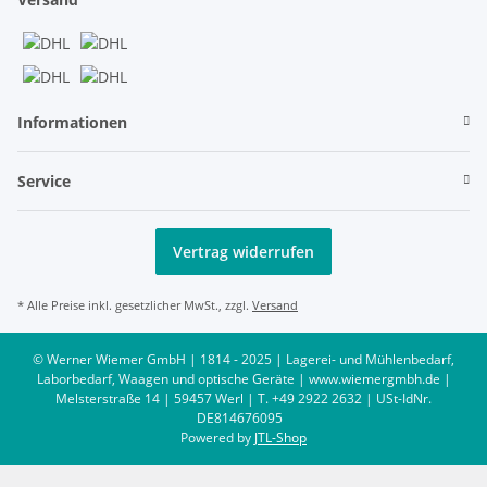
Informationen
Service
Vertrag widerrufen
* Alle Preise inkl. gesetzlicher MwSt., zzgl.
Versand
© Werner Wiemer GmbH | 1814 - 2025 | Lagerei- und Mühlenbedarf,
Laborbedarf, Waagen und optische Geräte | www.wiemergmbh.de |
Melsterstraße 14 | 59457 Werl | T. +49 2922 2632 | USt-IdNr.
DE814676095
Powered by
JTL-Shop