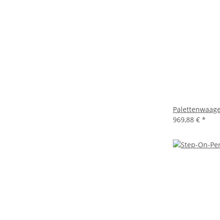
Palettenwaag
969,88 €
*