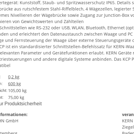
rtegerät: Kunststoff, Staub- und Spritzwasserschutz IP65. Details
ücke aus rutschfestem Stahl-Riffelblech, 4 Wägezellen, legierter St
mes Nivellieren der Wägebrücke sowie Zugang zur Junction-Box v
eren von Gewichtswerten und Zählteilen
Schnittstellen wie RS-232 oder USB, WLAN, Bluetooth, Ethernet (opt
nden und erleichtert den Datenaustausch zwischen Waage und PC
ge und Fernsteuerung der Waage über externe Steuerungsgeräte o
CP ist ein standardisierter Schnittstellen-Befehlssatz für KERN-
 relevanten Parameter und Gerätefunktionen erlaubt. KERN Geräte
triesteuerungen und andere digitale Systeme anbinden. Das KCP Pro
tibel
0,2 kg
:
600 kg
h:
105,00 kg
cht:
75,00
kg
t:
r Produktsicherheit
nformationen:
veran
HN GmbH
KERN
Ziegel
ttemberg
Bade