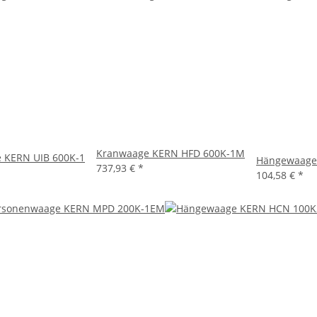
Kranwaage KERN HFD 600K-1M
e KERN UIB 600K-1
Hängewaage
737,93 €
*
104,58 €
*