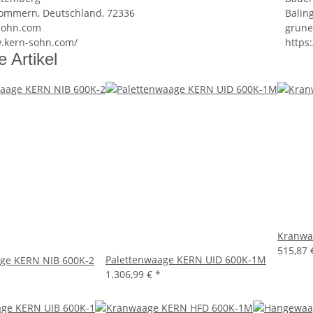
rommern, Deutschland, 72336
Balin
sohn.com
grun
w.kern-sohn.com/
https
e Artikel
Kranwa
515,87
Palettenwaage KERN UID 600K-1M
ge KERN NIB 600K-2
1.306,99 €
*