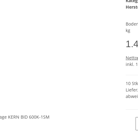
Kateg
Herste
Boden
kg
1.
Netto
inkl. 
10 St
Liefer
abwei