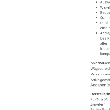
Auswe
Wägebr
Beque
Summi
Dank 
einbi
Abfra
Das K
aller
Indus
kompa
Ablesbarkeit
Wägebereic
Versandgewi
Artikelgewich
Angaben zu
Herstelleri
KERN & SO
Ziegelei 1
Baden-Wür