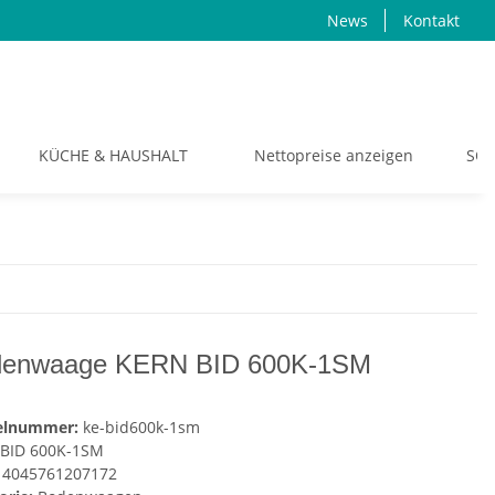
News
Kontakt
KÜCHE & HAUSHALT
Nettopreise anzeigen
SON
denwaage KERN BID 600K-1SM
kelnummer:
ke-bid600k-1sm
BID 600K-1SM
4045761207172