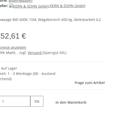
orie:
Bodenwaagen
ller:
KERN & SOHN GmbH
waage BID 600K-1SM, Wägebereich 600 kg, Ablesbarkeit 0,2
452,61 €
preise anzeigen
19% MwSt. , zzgl.
Versand
(Sperrgut XXL)
k Auf Lager
zeit:
1 - 3 Werktage
(DE - Ausland
chend)
Frage zum Artikel
Stk
In den Warenkorb