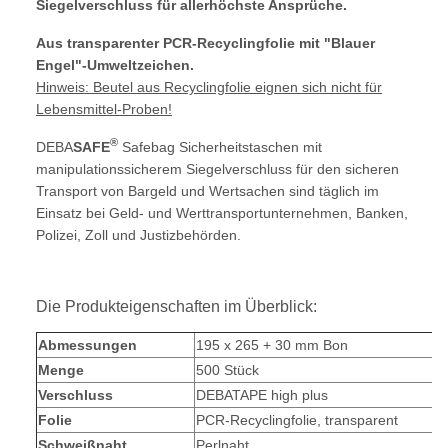
Siegelverschluss für allerhöchste Ansprüche.
Aus transparenter PCR-Recyclingfolie mit "Blauer
Engel"-Umweltzeichen.
Hinweis: Beutel aus Recyclingfolie eignen sich nicht für
Lebensmittel-Proben!
®
DEBA
SAFE
Safebag Sicherheitstaschen mit
manipulationssicherem Siegelverschluss
für den sicheren
Transport von Bargeld und Wertsachen sind täglich im
Einsatz bei Geld- und Werttransportunternehmen, Banken,
Polizei, Zoll und Justizbehörden.
Die Produkteigenschaften im Überblick:
Abmessungen
195 x 265 + 30 mm Bon
Menge
500 Stück
Verschluss
DEBATAPE high plus
Folie
PCR-Recyclingfolie, transparent
Schweißnaht
Perlnaht